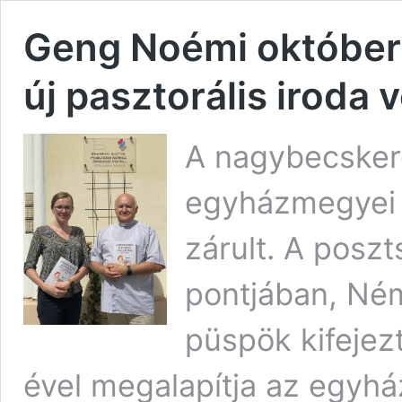
Geng Noémi október
új pasztorális iroda 
A nagybecske
egyházmegyei 
zárult. A poszt
pontjában, Né
püspök kifejez
ével megalapítja az egyhá