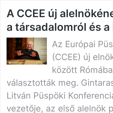
A CCEE új alelnökéne
a társadalomról és a
Az Európai Püs
(CCEE) új elnö
között Rómában
választották meg. Gintaras
Litván Püspöki Konferencia
vezetője, az első alelnök