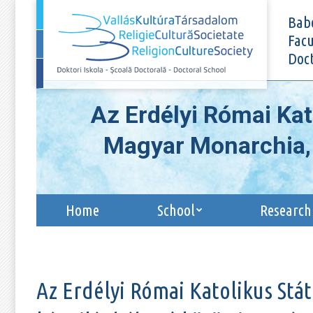
Home
School
Babe
Facu
Doct
Az Erdélyi Római Ka
Magyar Monarchia, i
Home
School
Research
Az Erdélyi Római Katolikus Stá