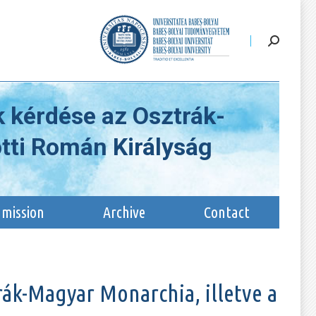
Admission
Archive
Contact
 kérdése az Osztrák-
ötti Román Királyság
mission
Archive
Contact
rák-Magyar Monarchia, illetve a