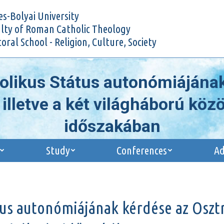
Research
Study
Conferences
s-Bolyai University
lty of Roman Catholic Theology
oral School - Religion, Culture, Society
tolikus Státus autonómiájának
lletve a két világháború köz
időszakában
You are here:
Home
Projekt
Az Erdélyi Római Katolikus Státus…
Study
Conferences
Ad
tus autonómiájának kérdése az Oszt