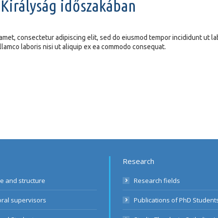
 Királyság időszakában
amet, consectetur adipiscing elit, sed do eiusmod tempor incididunt ut l
llamco laboris nisi ut aliquip ex ea commodo consequat.
Research
le and structure
Research fields
ral supervisors
Publications of PhD Student