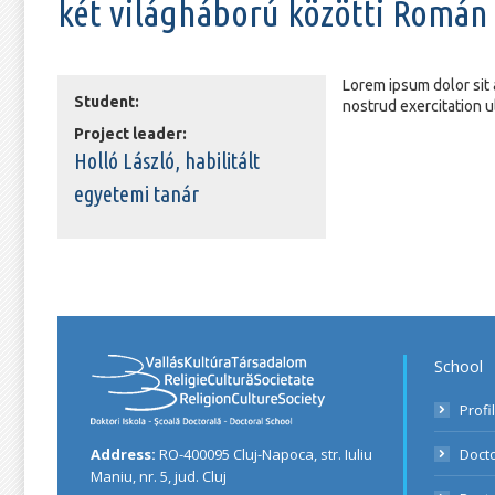
két világháború közötti Román
Lorem ipsum dolor sit 
Student:
nostrud exercitation u
Project leader:
Holló László, habilitált
egyetemi tanár
School
Profi
Address:
RO-400095 Cluj-Napoca, str. Iuliu
Docto
Maniu, nr. 5, jud. Cluj