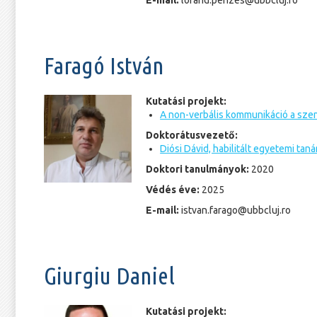
E-mail:
lorand.penzes@ubbcluj.ro
Faragó István
Kutatási projekt:
A non-verbális kommunikáció a szen
Doktorátusvezető:
Diósi Dávid, habilitált egyetemi taná
Doktori tanulmányok:
2020
Védés éve:
2025
E-mail:
istvan.farago@ubbcluj.ro
Giurgiu Daniel
Kutatási projekt: