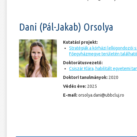
Dani (Pál-Jakab) Orsolya
Kutatási projekt:
Stratégiák a kórházi lelkigondozói
Főegyházmegye területén találhat
Doktorátusvezető:
Csiszár Klára, habilitált egyetemi ta
Doktori tanulmányok:
2020
Védés éve:
2025
E-mail:
orsolya.dani@ubbcluj.ro