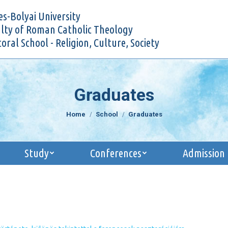
Research
Study
Conferences
Admi
s-Bolyai University
lty of Roman Catholic Theology
oral School - Religion, Culture, Society
Graduates
You are here:
Home
School
Graduates
Study
Conferences
Admission