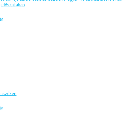
g időszakában
ár
romszéken
ár