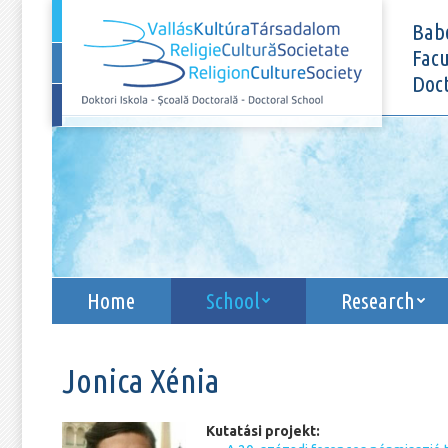
Home
School
Babe
Facu
Doct
Home
School
Research
Jonica Xénia
Kutatási projekt: