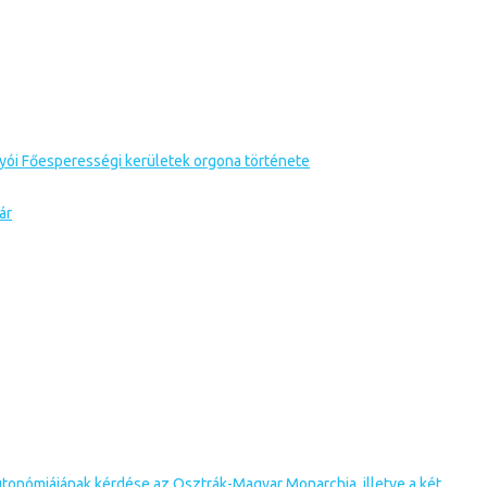
gyói Főesperességi kerületek orgona története
ár
autonómiájának kérdése az Osztrák-Magyar Monarchia, illetve a két