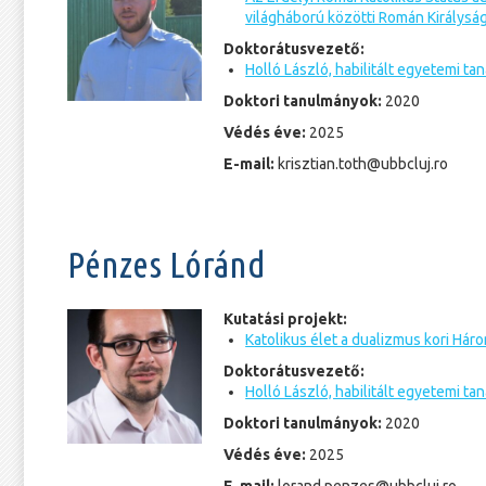
világháború közötti Román Királysá
Doktorátusvezető:
Holló László, habilitált egyetemi tan
Doktori tanulmányok:
2020
Védés éve:
2025
E-mail:
krisztian.toth@ubbcluj.ro
Pénzes Lóránd
Kutatási projekt:
Katolikus élet a dualizmus kori Há
Doktorátusvezető:
Holló László, habilitált egyetemi tan
Doktori tanulmányok:
2020
Védés éve:
2025