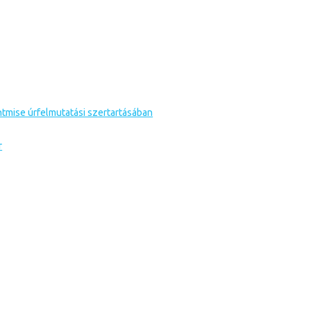
tmise úrfelmutatási szertartásában
r