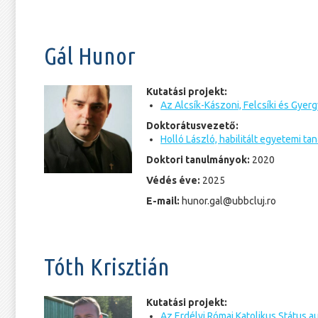
Gál Hunor
Kutatási projekt:
Az Alcsík-Kászoni, Felcsíki és Gyer
Doktorátusvezető:
Holló László, habilitált egyetemi tan
Doktori tanulmányok:
2020
Védés éve:
2025
E-mail:
hunor.gal@ubbcluj.ro
Tóth Krisztián
Kutatási projekt:
Az Erdélyi Római Katolikus Státus 