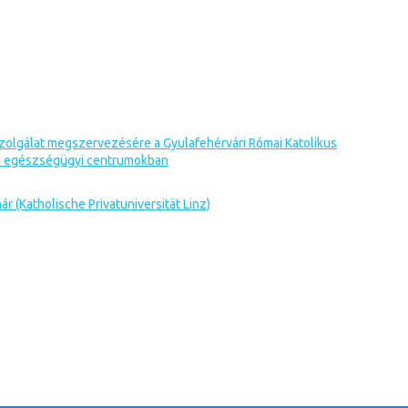
 szolgálat megszervezésére a Gyulafehérvári Római Katolikus
ó egészségügyi centrumokban
nár (Katholische Privatuniversität Linz)