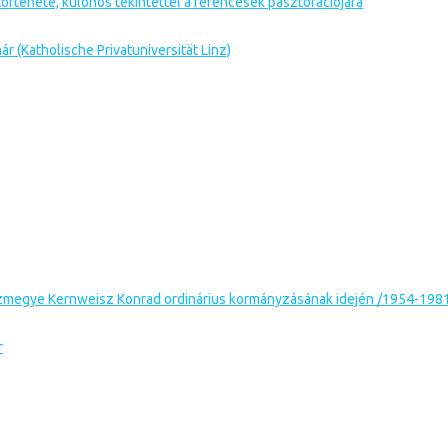
örténete, különös tekintettel a ferencesek pasztorációjára
nár (Katholische Privatuniversität Linz)
zmegye Kernweisz Konrad ordinárius kormányzásának idején /1954-198
r