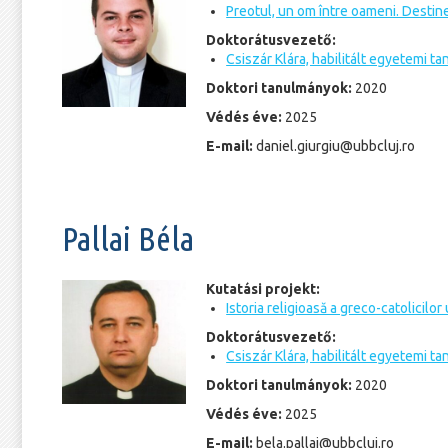
Preotul, un om între oameni. Desti
Doktorátusvezető:
Csiszár Klára, habilitált egyetemi ta
Doktori tanulmányok:
2020
Védés éve:
2025
E-mail:
daniel.giurgiu@ubbcluj.ro
Pallai Béla
Kutatási projekt:
Istoria religioasă a greco-catolicilo
Doktorátusvezető:
Csiszár Klára, habilitált egyetemi ta
Doktori tanulmányok:
2020
Védés éve:
2025
E-mail:
bela.pallai@ubbcluj.ro