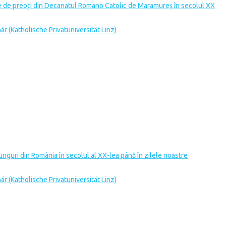
ne de preoţi din Decanatul Romano Catolic de Maramureş în secolul XX
nár (Katholische Privatuniversität Linz)
r unguri din România în secolul al XX-lea până în zilele noastre
nár (Katholische Privatuniversität Linz)