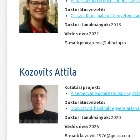
A 20. századi ferences népmisszió t
Doktorátusvezető:
Csiszár Klára, habilitált egyetemi ta
Doktori tanulmányok:
2018
Védés éve:
2022
E-mail:
jonica.xenia@ubbcluj.ro
Kozovits Attila
Kutatási projekt:
A Temesvári Római Katolikus Egyhá
Doktorátusvezető:
Diósi Dávid, habilitált egyetemi taná
Doktori tanulmányok:
2020
Védés éve:
2025
E-mail:
kozovits1976@gmail.com