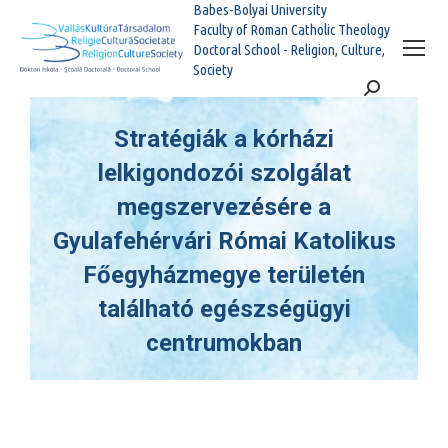
Babes-Bolyai University
Faculty of Roman Catholic Theology
Doctoral School - Religion, Culture,
Society
Search:
Stratégiák a kórházi
lelkigondozói szolgálat
megszervezésére a
Gyulafehérvári Római Katolikus
Főegyházmegye területén
található egészségügyi
centrumokban
You are here: