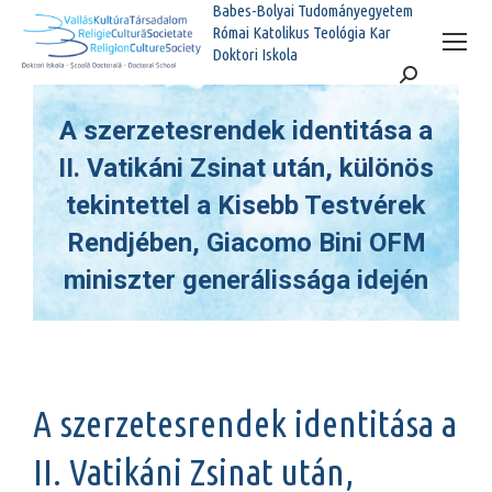
Babes-Bolyai Tudományegyetem
Római Katolikus Teológia Kar
Doktori Iskola
Search:
A szerzetesrendek identitása a
II. Vatikáni Zsinat után, különös
tekintettel a Kisebb Testvérek
Rendjében, Giacomo Bini OFM
miniszter generálissága idején
You are here:
A szerzetesrendek identitása a
II. Vatikáni Zsinat után,