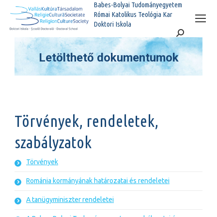
Babes-Bolyai Tudományegyetem
Római Katolikus Teológia Kar
Doktori Iskola
Search:
Letölthető dokumentumok
You are here:
Törvények, rendeletek,
szabályzatok
Törvények
Románia kormányának határozatai és rendeletei
A tanügyminiszter rendeletei