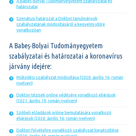
A Babeș-Bolyai Tudományegyetem szabályzatai és
határozatai
Szenátusi határozat a Doktori tanulmányok
szabályzatának módosításáról a kegyelmi időre
vonatkozóan
A Babeș-Bolyai Tudományegyetem
szabályzatai és határozatai a koronavírus
járvány idejére:
Működési szabályzat módosítása (2020. április 16, román
nyelven)
Doktori tézisek online védésére vonatkozó eljárások
(2021. április 19, román nyelven)
Szóbeli előadások online bemutatására vonatkozó
eljárások (2020. április 16, román nyelven)
Doktori felvételire vonatkozó szabályzat kiegészítése