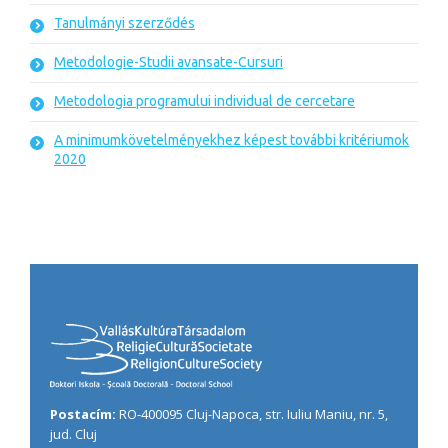
Tanulmányi szerződés
Metodologie-Studii avansate-Cursuri
Metodologia programului individual de cercetare
A minimumkövetelményekhez képest további kritériumok
2020
Postacím:
RO-400095 Cluj-Napoca, str. Iuliu Maniu, nr. 5,
jud. Cluj