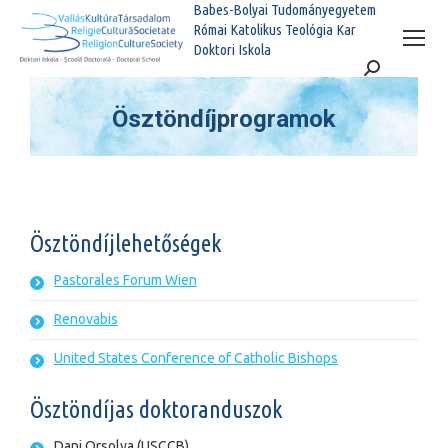
Babes-Bolyai Tudományegyetem
Római Katolikus Teológia Kar
Doktori Iskola
Search:
Ösztöndíjprogramok
You are here:
Ösztöndíjlehetőségek
Pastorales Forum Wien
Renovabis
United States Conference of Catholic Bishops
Ösztöndíjas doktoranduszok
Dani Orsolya (USCCB)