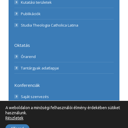
Kutatási területek
Publikációk
Studia Theologia Catholica Latina
Oktatás
Órarend
Tantárgyak adatlapjai
Konferenciák
Saját szervezés
A weboldalon a minőségi felhasználói élmény érdekében sütiket
használunk.
Részletek
© 2020 UBB, Teologie Romano-Catolică | Minden Jog