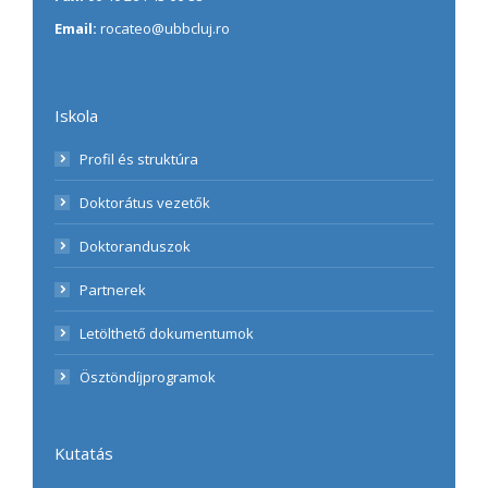
Email:
rocateo@ubbcluj.ro
Iskola
Profil és struktúra
Doktorátus vezetők
Doktoranduszok
Partnerek
Letölthető dokumentumok
Ösztöndíjprogramok
Kutatás