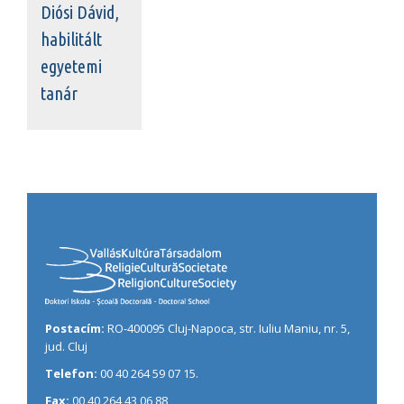
Diósi Dávid,
habilitált
egyetemi
tanár
Postacím:
RO-400095 Cluj-Napoca, str. Iuliu Maniu, nr. 5,
jud. Cluj
Telefon:
00 40 264 59 07 15.
Fax:
00 40 264 43 06 88