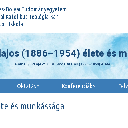
Kutatás
Oktatás
Konferenciák
es-Bolyai Tudományegyetem
i Katolikus Teológia Kar
ori Iskola
Alajos (1886–1954) élete és 
You are here:
Home
Projekt
Dr. Boga Alajos (1886–1954) élete…
Oktatás
Konferenciák
Felv
lete és munkássága