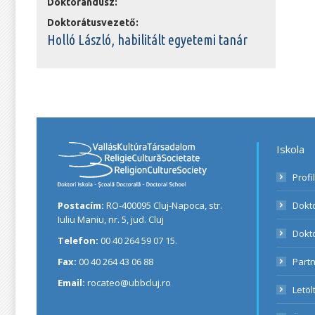
Doktorandusz:
Doktorátusvezető:
Holló László, habilitált egyetemi tanár
Iskola
Profi
Postacím:
RO-400095 Cluj-Napoca, str.
Dokt
Iuliu Maniu, nr. 5, jud. Cluj
Dokt
Telefon:
00 40 264 59 07 15.
Fax:
00 40 264 43 06 88
Part
Email:
rocateo@ubbcluj.ro
Letö