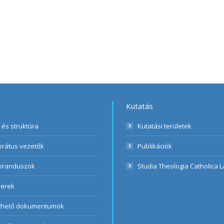
Kutatás
l és struktúra
Kutatási területek
orátus vezetők
Publikációk
oranduszok
Studia Theologia Catholica L
nerek
lthető dokumentumok