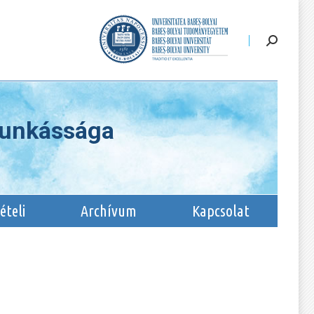
Felvételi
Archívum
Kapcsolat
munkássága
ételi
Archívum
Kapcsolat