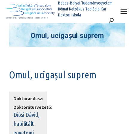
Babes-Bolyai Tudományegyetem
Római Katolikus Teológia Kar
Doktori Iskola
Search:
Omul, ucigașul suprem
You are here:
Omul, ucigașul suprem
Doktorandusz:
Doktorátusvezető:
Diósi Dávid,
habilitált
egyetemi