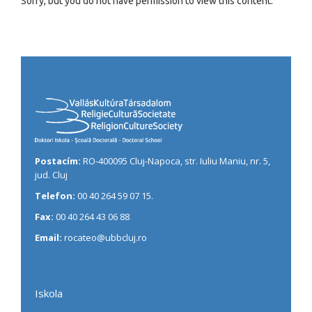
Sorry, but you do not have permission to view this content.
Postacím:
RO-400095 Cluj-Napoca, str. Iuliu Maniu, nr. 5,
jud. Cluj
Telefon:
00 40 264 59 07 15.
Fax:
00 40 264 43 06 88
Email:
rocateo@ubbcluj.ro
Iskola