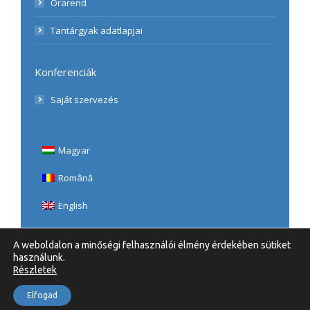
Órarend
Tantárgyak adatlapjai
Konferenciák
Saját szervezés
Magyar
Română
English
A weboldalon a minőségi felhasználói élmény érdekében sütiket
használunk.
Részletek
© 2020 UBB, Teologie Romano-Catolică | Minden Jog
Elfogad
fenntartva