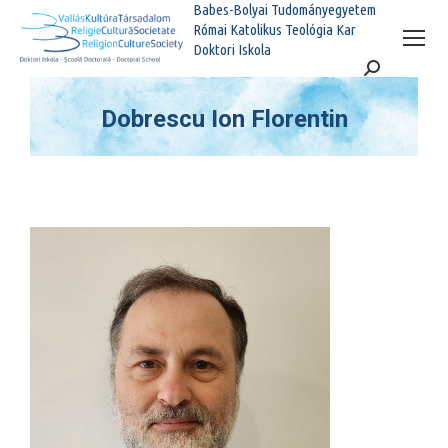
Babes-Bolyai Tudományegyetem
Római Katolikus Teológia Kar
Doktori Iskola
Search:
Dobrescu Ion Florentin
You are here: