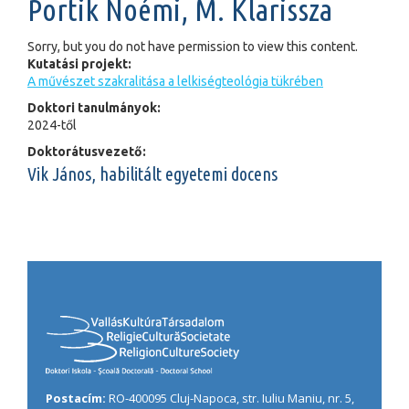
Portik Noémi, M. Klarissza
Sorry, but you do not have permission to view this content.
Kutatási projekt:
A művészet szakralitása a lelkiségteológia tükrében
Doktori tanulmányok:
2024-től
Doktorátusvezető:
Vik János, habilitált egyetemi docens
Postacím:
RO-400095 Cluj-Napoca, str. Iuliu Maniu, nr. 5,