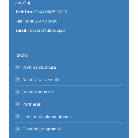
jud. Cluj
Telefon:
00 40 264 59 07 15.
Fax:
00 40 264 43 06 88
Email:
rocateo@ubbcluj.ro
Iskola
Profil és struktúra
Doktorátus vezetők
Doktoranduszok
Partnerek
Letölthető dokumentumok
Ösztöndíjprogramok