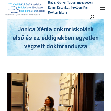
Babes-Bolyai Tudományegyetem
Római Katolikus Teológia Kar
Doktori Iskola
Search:
Jonica Xénia doktoriskolánk
első és az eddigiekben egyetlen
végzett doktorandusza
You are here: