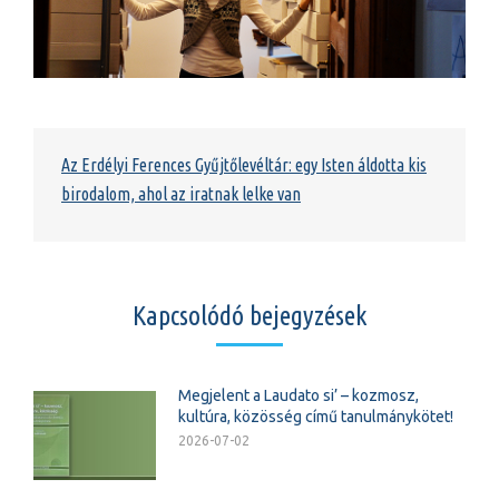
Az Erdélyi Ferences Gyűjtőlevéltár: egy Isten áldotta kis
birodalom, ahol az iratnak lelke van
Kapcsolódó bejegyzések
Megjelent a Laudato si’ – kozmosz,
kultúra, közösség című tanulmánykötet!
2026-07-02