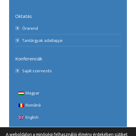
Oktatás
Órarend
Tantárgyak adatlapjai
Konferenciák
Saját szervezés
Magyar
Română
English
A weboldalon a minőségi felhasználói élmény érdekében sütiket