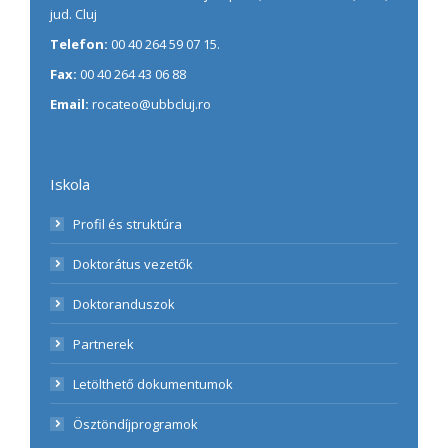
jud. Cluj
Telefon:
00 40 264 59 07 15.
Fax:
00 40 264 43 06 88
Email:
rocateo@ubbcluj.ro
Iskola
Profil és struktúra
Doktorátus vezetők
Doktoranduszok
Partnerek
Letölthető dokumentumok
Ösztöndíjprogramok