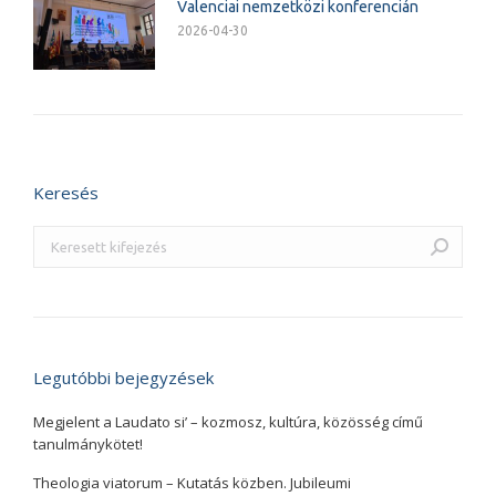
Valenciai nemzetközi konferencián
2026-04-30
Keresés
Search:
Legutóbbi bejegyzések
Megjelent a Laudato si’ – kozmosz, kultúra, közösség című
tanulmánykötet!
Theologia viatorum – Kutatás közben. Jubileumi