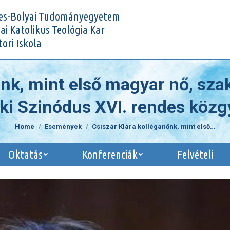
tatás
Oktatás
Konferenciák
Felvéte
es-Bolyai Tudományegyetem
i Katolikus Teológia Kar
ori Iskola
nk, mint első magyar nő, sza
ki Szinódus XVI. rendes közg
You are here:
Home
Események
Csiszár Klára kolléganőnk, mint első…
Oktatás
Konferenciák
Felvételi