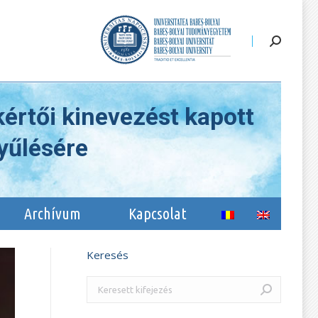
li
Archívum
Kapcsolat
kértői kinevezést kapott
yűlésére
Archívum
Kapcsolat
Keresés
Search: