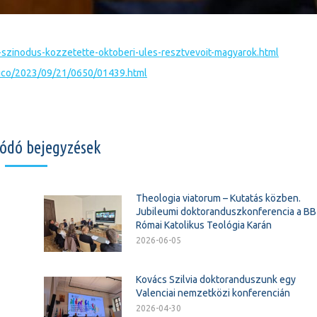
szinodus-kozzetette-oktoberi-ules-resztvevoit-magyarok.html
bblico/2023/09/21/0650/01439.html
ódó bejegyzések
Theologia viatorum – Kutatás közben.
Jubileumi doktoranduszkonferencia a B
Római Katolikus Teológia Karán
2026-06-05
Kovács Szilvia doktoranduszunk egy
Valenciai nemzetközi konferencián
2026-04-30