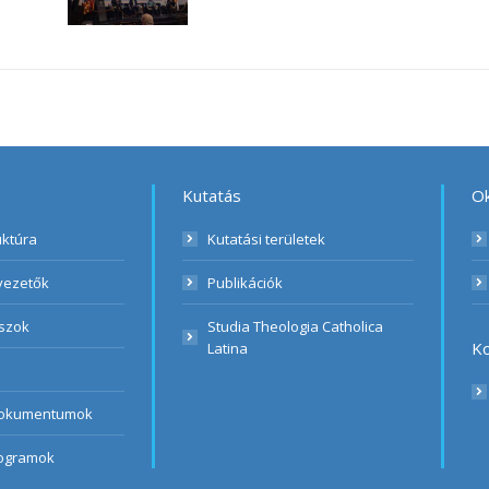
Kutatás
Ok
uktúra
Kutatási területek
vezetők
Publikációk
szok
Studia Theologia Catholica
Ko
Latina
 dokumentumok
rogramok