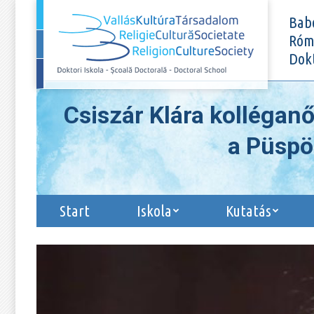
Start
Iskola
Ku
Bab
Róma
Dokt
Csiszár Klára kolléganő
a Püspö
Start
Iskola
Kutatás