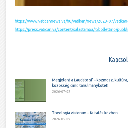
https://www.vaticannews.va/hu/vatikan/news/2023-07/vatikan-
https://press.vatican.va/content/salastampa/it/bollettino/pu
Kapcsol
Megjelent a Laudato si’ – kozmosz, kultúra,
közösség című tanulmánykötet!
2026-07-02
Theologia viatorum – Kutatás közben
2026-05-09