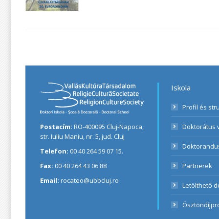
Iskola
Profil és str
Postacím:
RO-400095 Cluj-Napoca,
Doktorátus 
str. Iuliu Maniu, nr. 5, jud. Cluj
Doktorandu
Telefon:
00 40 264 59 07 15.
Fax:
00 40 264 43 06 88
Partnerek
Email:
rocateo@ubbcluj.ro
Letölthető
Ösztöndíjp