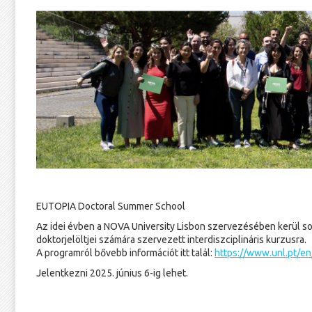
EUTOPIA Doctoral Summer School
Az idei évben a NOVA University Lisbon szervezésében kerül s
doktorjelöltjei számára szervezett interdiszciplináris kurzusra.
A programról bővebb információt itt talál:
https://www.unl.pt/e
Jelentkezni 2025. június 6-ig lehet.