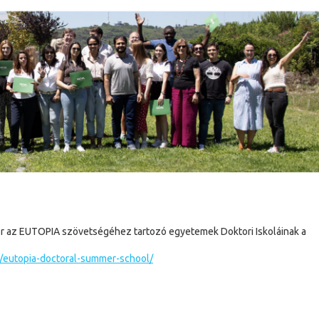
or az EUTOPIA szövetségéhez tartozó egyetemek Doktori Iskoláinak a
n/eutopia-doctoral-summer-school/