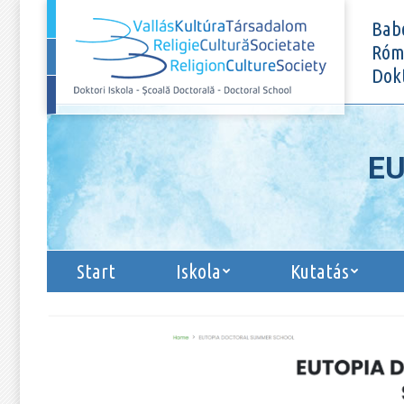
Start
Iskola
Ku
Bab
Róma
Dokt
EU
Start
Iskola
Kutatás