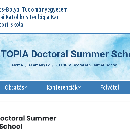
tatás
Oktatás
Konferenciák
Felvéte
es-Bolyai Tudományegyetem
i Katolikus Teológia Kar
ori Iskola
TOPIA Doctoral Summer Sch
You are here:
Home
Események
EUTOPIA Doctoral Summer School
Oktatás
Konferenciák
Felvételi