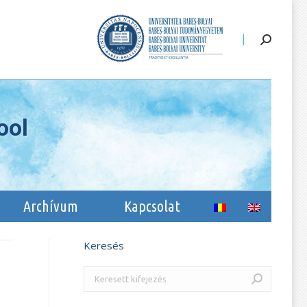
li
Archívum
Kapcsolat
ool
Archívum
Kapcsolat
Keresés
Search: