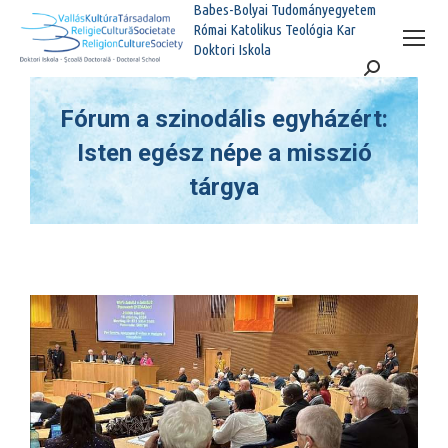
Babes-Bolyai Tudományegyetem
Római Katolikus Teológia Kar
Doktori Iskola
Search:
Fórum a szinodális egyházért:
Isten egész népe a misszió
tárgya
You are here: