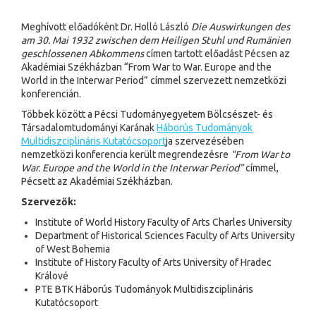
Meghívott előadóként Dr. Holló László
Die Auswirkungen des
am 30. Mai 1932 zwischen dem Heiligen Stuhl und Rumänien
geschlossenen Abkommens
címen tartott előadást Pécsen az
Akadémiai Székházban “From War to War. Europe and the
World in the Interwar Period” címmel szervezett nemzetközi
konferencián.
Többek között a Pécsi Tudományegyetem Bölcsészet- és
Társadalomtudományi Karának
Háborús Tudományok
Multidiszciplináris Kutatócsoport
ja szervezésében
nemzetközi konferencia került megrendezésre
“From War to
War. Europe and the World in the Interwar Period”
címmel,
Pécsett az Akadémiai Székházban.
Szervezők:
Institute of World History Faculty of Arts Charles University
Department of Historical Sciences Faculty of Arts University
of West Bohemia
Institute of History Faculty of Arts University of Hradec
Králové
PTE BTK Háborús Tudományok Multidiszciplináris
Kutatócsoport