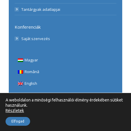
Tantárgyak adatlapjai
Konferenciák
Saját szervezés
Magyar
Română
English
A weboldalon a minőségi felhasználói élmény érdekében sütiket
használunk.
Részletek
© 2020 UBB, Teologie Romano-Catolică | Minden Jog
Elfogad
fenntartva