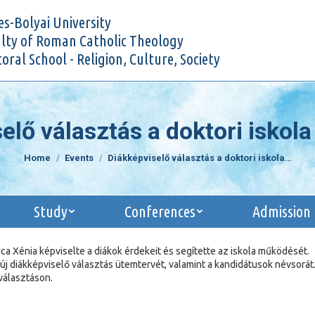
Research
Study
Conferences
Admi
s-Bolyai University
lty of Roman Catholic Theology
oral School - Religion, Culture, Society
elő választás a doktori iskol
You are here:
Home
Events
Diákképviselő választás a doktori iskola…
Study
Conferences
Admission
ica Xénia képviselte a diákok érdekeit és segítette az iskola működését.
 diákképviselő választás ütemtervét, valamint a kandidátusok névsorát
választáson.