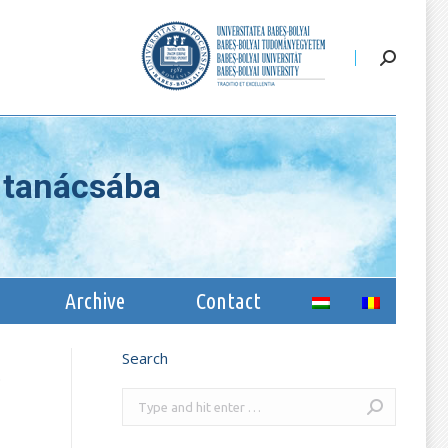
ssion
Archive
Contact
a tanácsába
Archive
Contact
Search
.
Search: