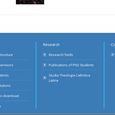
Research
Co
structure
Research fields
pervisors
Publications of PhD Students
udents
Studia Theologia Catholica
Latina
itutions
to download
s