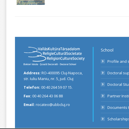
School
Profile and 
Address:
RO-400095 Cluj-Napoca,
Doctoral su
str. Iuliu Maniu, nr. 5, jud. Cluj
Doctoral St
Telefon:
00 40 264 59 07 15.
Fax:
00 40 264 43 06 88
Partner Inst
Email:
rocateo@ubbcluj.ro
Documents 
Scholarship