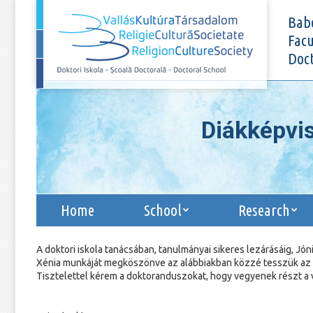
Home
School
Babe
Facu
Doct
Diákképvis
Home
School
Research
A doktori iskola tanácsában, tanulmányai sikeres lezárásáig, Jón
Xénia munkáját megköszönve az alábbiakban közzé tesszük az új
Tisztelettel kérem a doktoranduszokat, hogy vegyenek részt a 