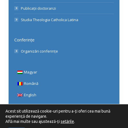
Publicații doctoranzi
Studia Theologia Catholica Latina
Conferințe
Organizări conferințe
Magyar
Română
English
Acest sit utilizează cookie-uri pentru a-ți oferi cea mai bună
experiență de navigare.
Află mai multe sau ajustează-ți
setările
.