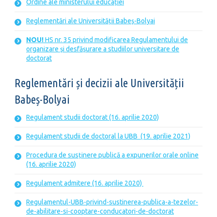
Ordine ale ministerului educației
Reglementări ale Universității Babeș-Bolyai
NOU!
HS nr. 35 privind modificarea Regulamentului de
organizare și desfășurare a studiilor universitare de
doctorat
Reglementări și decizii ale Universității
Babeș-Bolyai
Regulament studii doctorat (16. aprilie 2020)
Regulament studii de doctoral la UBB (19. aprilie 2021)
Procedura de susținere publică a expunerilor orale online
(16. aprilie 2020)
Regulament admitere (16. aprilie 2020)
Regulamentul
-UBB-privind-sustinerea-publica-a-tezelor-
de-abilitare-si-cooptare-conducatori-de-doctorat