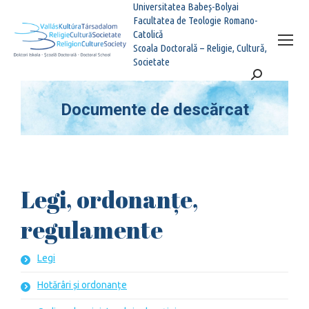
Universitatea Babeș-Bolyai
Facultatea de Teologie Romano-
Catolică
Scoala Doctorală – Religie, Cultură,
Societate
Search:
Documente de descărcat
You are here:
Legi, ordonanțe,
regulamente
Legi
Hotărâri și ordonanțe