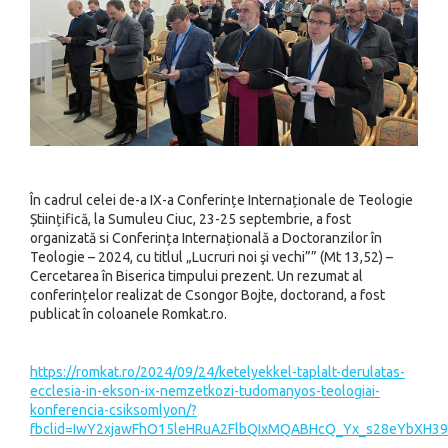
În cadrul celei de-a IX-a Conferințe Internaționale de Teologie
Științifică, la Sumuleu Ciuc, 23-25 septembrie, a fost
organizată si Conferința Internațională a Doctoranzilor în
Teologie – 2024, cu titlul „Lucruri noi şi vechi”” (Mt 13,52) –
Cercetarea în Biserica timpului prezent. Un rezumat al
conferințelor realizat de Csongor Bojte, doctorand, a fost
publicat în coloanele Romkat.ro.
https://romkat.ro/2024/09/24/ketelyekkel-taplalt-derulatas-
ecclesia-in-ekson-ix-nemzetkozi-tudomanyos-teologiai-
konferencia-csiksomlyon/?
fbclid=IwY2xjawFhO15leHRuA2FlbQIxMQABHcQ_Yx_s28eYbXH