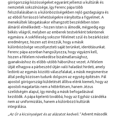
görögországi közösségeket egyaránt jellemzi a kultúrák és
nemzetek sokszínűsége, így Ferenc pápa több
felszólalásában is a különbözőségekben rejlő gazdagságra és
az ebből forrásozó lehetőségekre irányította a figyelmet. A
menekültek látogatásakor elhangzott beszédében Isten
álmáról elmélkedett – hiszen Isten is álmodik, mégpedig egy
békés világról, melyben az emberek testvérként tekintenek
egymásra. A sokféleség sokszor félelmet szül és bezárkózást
eredményez, hiszen azt érezzük, hogy a másik
különbözősége veszélyezteti saját terünket, identitásunkat.
Ferenc pápa azonban hangsúlyozza, hogy vigyázni kell,
hiszen a félelem növekedése bizalmatlansághoz,
gyanakváshoz és előbb-utóbb háborúhoz vezet. A félelem
útját elhagyva a párbeszéd útján való haladást hirdeti, amely
ledönti az egymás közötti válaszfalakat, a másik megismerése
által pedig közösen tudunk dolgozni az egység építésén. Pál
apostol görögországi küldetését állítva elénk kiemeli, hogy az
apostoli magatartás nem a hittérítésen, hanem Jézus
szelídségén alapul, így mindig a másik befogadásával
kezdődik. A pápa kijelenti továbbá, hogy az Egyház szándéka
nem az uniformizálás, hanem a különböző kultúrák
integrálása.
„Az Úr a kicsinységet és az alázatot kedveli.”
Advent második