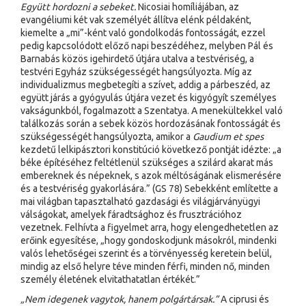
Együtt hordozni a sebeket.
Nicosiai homíliájában, az
evangéliumi két vak személyét állítva elénk példaként,
kiemelte a „mi”-ként való gondolkodás fontosságát, ezzel
pedig kapcsolódott előző napi beszédéhez, melyben Pál és
Barnabás közös igehirdető útjára utalva a testvériség, a
testvéri Egyház szükségességét hangsúlyozta. Míg az
individualizmus megbetegíti a szívet, addig a párbeszéd, az
együtt járás a gyógyulás útjára vezet és kigyógyít személyes
vakságunkból, fogalmazott a Szentatya. A menekültekkel való
találkozás során a sebek közös hordozásának fontosságát és
szükségességét hangsúlyozta, amikor a
Gaudium et spes
kezdetű lelkipásztori konstitúció következő pontját idézte: „a
béke építéséhez feltétlenül szükséges a szilárd akarat más
embereknek és népeknek, s azok méltóságának elismerésére
és a testvériség gyakorlására.” (GS 78) Sebekként említette a
mai világban tapasztalható gazdasági és világjárványügyi
válságokat, amelyek fáradtsághoz és frusztrációhoz
vezetnek. Felhívta a figyelmet arra, hogy elengedhetetlen az
erőink egyesítése, „hogy gondoskodjunk másokról, mindenki
valós lehetőségei szerint és a törvényesség keretein belül,
mindig az első helyre téve minden férfi, minden nő, minden
személy életének elvitathatatlan értékét.”
„Nem idegenek vagytok, hanem polgártársak.”
A ciprusi és