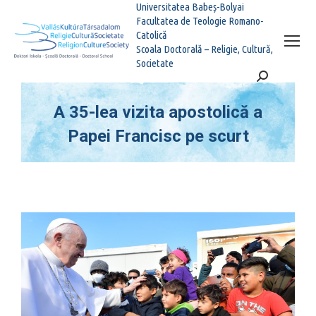
Universitatea Babeș-Bolyai
Facultatea de Teologie Romano-
Catolică
Scoala Doctorală – Religie, Cultură,
Societate
Search:
A 35-lea vizita apostolică a
Papei Francisc pe scurt
You are here: