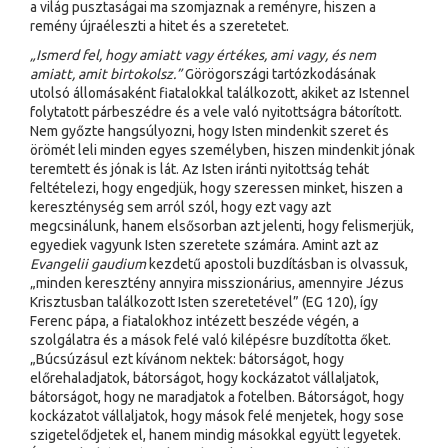
a világ pusztaságai ma szomjaznak a reményre, hiszen a
remény újraéleszti a hitet és a szeretetet.
„Ismerd fel, hogy amiatt vagy értékes, ami vagy, és nem
amiatt, amit birtokolsz.”
Görögországi tartózkodásának
utolsó állomásaként fiatalokkal találkozott, akiket az Istennel
folytatott párbeszédre és a vele való nyitottságra bátorított.
Nem győzte hangsúlyozni, hogy Isten mindenkit szeret és
örömét leli minden egyes személyben, hiszen mindenkit jónak
teremtett és jónak is lát. Az Isten iránti nyitottság tehát
feltételezi, hogy engedjük, hogy szeressen minket, hiszen a
kereszténység sem arról szól, hogy ezt vagy azt
megcsinálunk, hanem elsősorban azt jelenti, hogy felismerjük,
egyediek vagyunk Isten szeretete számára. Amint azt az
Evangelii gaudium
kezdetű apostoli buzdításban is olvassuk,
„minden keresztény annyira misszionárius, amennyire Jézus
Krisztusban találkozott Isten szeretetével” (EG 120), így
Ferenc pápa, a fiatalokhoz intézett beszéde végén, a
szolgálatra és a mások felé való kilépésre buzdította őket.
„Búcsúzásul ezt kívánom nektek: bátorságot, hogy
előrehaladjatok, bátorságot, hogy kockázatot vállaljatok,
bátorságot, hogy ne maradjatok a fotelben. Bátorságot, hogy
kockázatot vállaljatok, hogy mások felé menjetek, hogy sose
szigetelődjetek el, hanem mindig másokkal együtt legyetek.