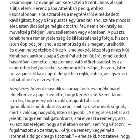
vasárnapján az evangélium Keresztelő Szent János alakját
állítja elénk, Ferenc pápa Athénban pedig, ehhez
kapcsolódóan, a pusztáról és a megtérésről elmélkedett.
Rávilágított, hogy bár a puszta egy üres tér, ahol szinte nincs is
élet, Isten dicsősége mégis ott tárul fel, nem a tekintély és
műveltség földjén, Jeruzsálemben vagy Rómában. A puszta
tehát nem a reménytelenség és kilátástalanság földje, hiszen
Isten épp oda jön, ahol a szomorúság és a magány uralkodik,
és olyan helyzetekbe érkezik, amelyekből látszólag nincs kiút.
Korábban, amikor a pápa Szent Pál athéni útjáról elmélkedett,
hasonlóan kiemelte a bizalommal való előrehaladást és az
ismeretlen helyzetekkel szembeni bátorságot, hiszen „Isten
országának titka az apró dolgokban rejlik, abban, ami gyakran
láthatatlan és észrevétlen.”
Megtérés.
Advent második vasárnapjának evangéliumáról
elmélkedve a pápa kiemelte, hogy Keresztelő Szent János
arra hív, hogy menjünk tovább, lépjünk túl saját
gondolkodásmódunkon és azon, amit az ösztöneink súgnak,
mert a valóság nagyobb, Isten nagyobb. „A megtérés tehát azt
jelenti, hogy nem hallgatunk arra, ami elveszi a reményt, arra,
aki azt ismételgeti, hogy az életben semmi sem fog változni.” –
fogalmazott a Szentatya. „Kérjük a remény kegyelmét!
Istennel a dolgok megváltoznak.” – emelte ki, hozzátéve, hogy