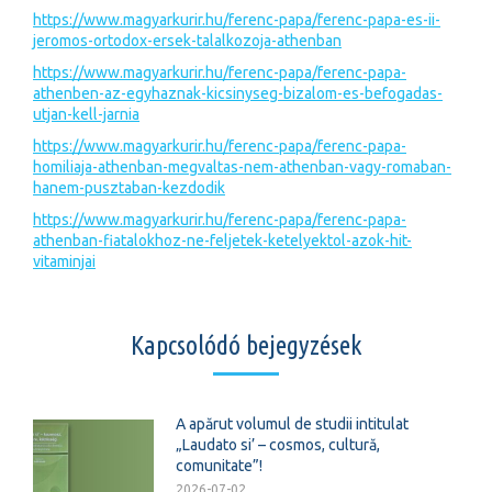
https://www.magyarkurir.hu/ferenc-papa/ferenc-papa-es-ii-
jeromos-ortodox-ersek-talalkozoja-athenban
https://www.magyarkurir.hu/ferenc-papa/ferenc-papa-
athenben-az-egyhaznak-kicsinyseg-bizalom-es-befogadas-
utjan-kell-jarnia
https://www.magyarkurir.hu/ferenc-papa/ferenc-papa-
homiliaja-athenban-megvaltas-nem-athenban-vagy-romaban-
hanem-pusztaban-kezdodik
https://www.magyarkurir.hu/ferenc-papa/ferenc-papa-
athenban-fiatalokhoz-ne-feljetek-ketelyektol-azok-hit-
vitaminjai
Kapcsolódó bejegyzések
A apărut volumul de studii intitulat
„Laudato si’ – cosmos, cultură,
comunitate”!
2026-07-02