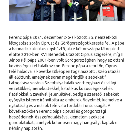
Ferenc pápa 2021. december 2-6-a között, 35. nemzetközi
látogatása során Ciprust és Görögországot kereste fel. A pápa
a harmadik katolikus egyházfő, aki e két országba látogatott,
előtte 2010-ben XVI. Benedek utazott Ciprus szigetére, míg II.
János Pál pápa 2001-ben volt Görögországban, hogy az ottani
közösségekkel találkozzon. Ferenc pápa a repülőn, Ciprus
felé haladva, a következőképpen fogalmazott: „Szép utazás
áll előttünk, amelynek során megérintjük a sebeket.”
Látogatása során a Szentatya találkozott egyházi és világi
vezetőkkel, menekültekkel, katolikus közösségekkel és
fiatalokkal. Szavaival, jelenlétével pedig a szerető, sebeket
gyógyító Istenre irányította az emberek figyelmét, kiemelve a
nyitottság és a mások felé való fordulás fontosságát. A
következőkben Ferenc pápa ciprusi és görögországi
beszédeinek összefoglalásával kiemelem azokat a
gondolatokat, amelyek különösen nagy hangsúlyt kaptak e
néhány nap során.