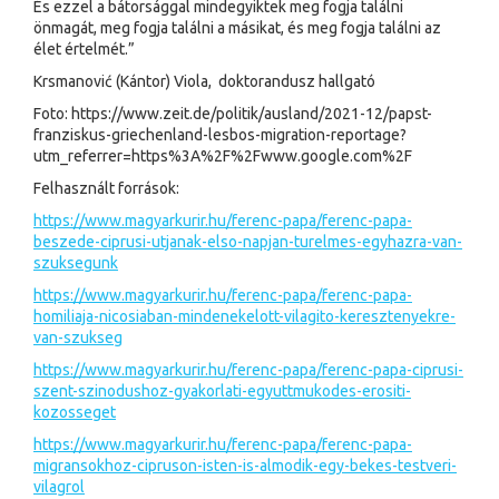
És ezzel a bátorsággal mindegyiktek meg fogja találni
önmagát, meg fogja találni a másikat, és meg fogja találni az
élet értelmét.”
Krsmanović (Kántor) Viola, doktorandusz hallgató
Foto: https://www.zeit.de/politik/ausland/2021-12/papst-
franziskus-griechenland-lesbos-migration-reportage?
utm_referrer=https%3A%2F%2Fwww.google.com%2F
Felhasznált források:
https://www.magyarkurir.hu/ferenc-papa/ferenc-papa-
beszede-ciprusi-utjanak-elso-napjan-turelmes-egyhazra-van-
szuksegunk
https://www.magyarkurir.hu/ferenc-papa/ferenc-papa-
homiliaja-nicosiaban-mindenekelott-vilagito-keresztenyekre-
van-szukseg
https://www.magyarkurir.hu/ferenc-papa/ferenc-papa-ciprusi-
szent-szinodushoz-gyakorlati-egyuttmukodes-erositi-
kozosseget
https://www.magyarkurir.hu/ferenc-papa/ferenc-papa-
migransokhoz-cipruson-isten-is-almodik-egy-bekes-testveri-
vilagrol