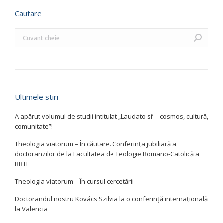
Cautare
Search:
Ultimele stiri
A apărut volumul de studii intitulat „Laudato si’ – cosmos, cultură,
comunitate”!
Theologia viatorum – În căutare. Conferința jubiliară a
doctoranzilor de la Facultatea de Teologie Romano-Catolică a
BBTE
Theologia viatorum – În cursul cercetării
Doctorandul nostru Kovács Szilvia la o conferință internațională
la Valencia